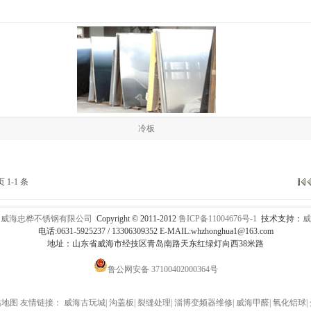
冷板
 1-1 条
：
威海忠桦不锈钢有限公司
Copyright © 2011-2012
鲁ICP备11004676号-1
技术支持：
威
电话:0631-5925237 / 13306309352 E-MAIL:whzhonghua1@163.com
地址：山东省威海市经技区青岛南路天东红绿灯向西38米路
鲁公网安备 37100402000364号
站地图
友情链接：
威海古玩城
|
沟盖板
|
裂缝处理
|
淄博变频器维修
|
威海甲醛
|
氧化铝球
|