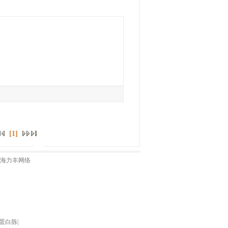
[1]
海力丰网络
蛋白胨
|