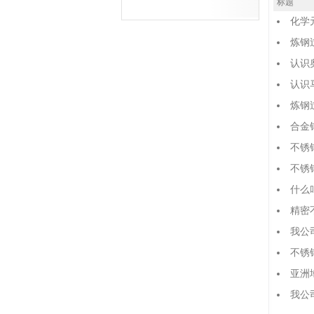
标题
化学
炼钢
认识
认识
炼钢
合金
不锈
不锈
什么
精密
我公
不锈
亚洲
我公