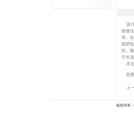
设计
面做法
等。在
因壁纸
结，随
厅吊顶
本文
想要
上一
版权所有