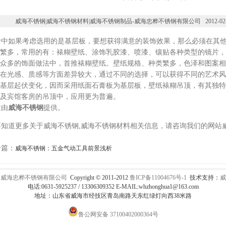
威海不锈钢|威海不锈钢材料|威海不锈钢制品-威海忠桦不锈钢有限公司 2012-02-01 15:
中如果考虑选用的是基层板，要想获得满意的装饰效果，那么必须在其他
繁多，常用的有：裱糊壁纸、涂饰乳胶漆、喷漆、镶贴各种类型的镜片，
众多的饰面做法中，首推裱糊壁纸。壁纸规格、种类繁多，色泽和图案相
在光感、质感等方面差异较大，通过不同的选择，可以获得不同的艺术风
基层起伏变化，因而采用纸面石膏板为基层板，壁纸裱糊吊顶，有其独特
及宾馆客房的吊顶中，应用更为普遍。
由
威海不锈钢
提供。
知道更多关于威海不锈钢,威海不锈钢材料相关信息，请咨询我们的网站
篇：
威海不锈钢：五金气动工具前景浅析
：
威海忠桦不锈钢有限公司
Copyright © 2011-2012
鲁ICP备11004676号-1
技术支持：
威
电话:0631-5925237 / 13306309352 E-MAIL:whzhonghua1@163.com
地址：山东省威海市经技区青岛南路天东红绿灯向西38米路
鲁公网安备 37100402000364号